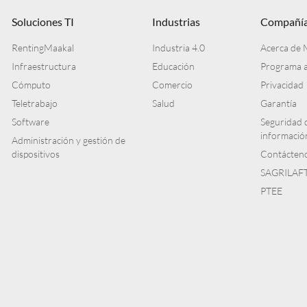
Soluciones TI
Industrias
Compañí
RentingMaakal
Industria 4.0
Acerca de 
Infraestructura
Educación
Programa a
Cómputo
Comercio
Privacidad
Teletrabajo
Salud
Garantía
Software
Seguridad d
informació
Administración y gestión de
dispositivos
Contácten
SAGRILAF
PTEE