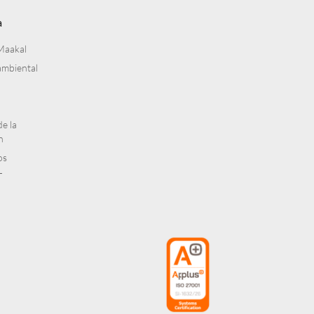
a
Maakal
mbiental
e la
n
os
T