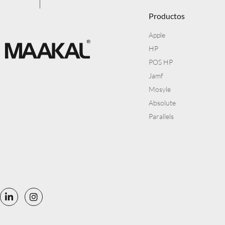
Productos
Apple
HP
POS HP
Jamf
Mosyle
Absolute
Parallels