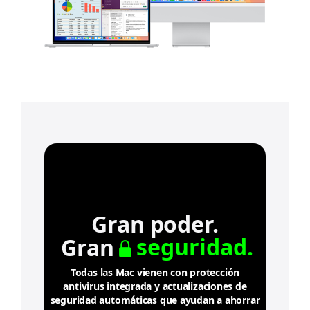
o
s
a
v
i
s
o
s
l
e
g
Gran poder.
a
seguridad.
Gran
l
e
Todas las Mac vienen con protección
antivirus integrada y actualizaciones de
s
seguridad automáticas que ayudan a ahorrar