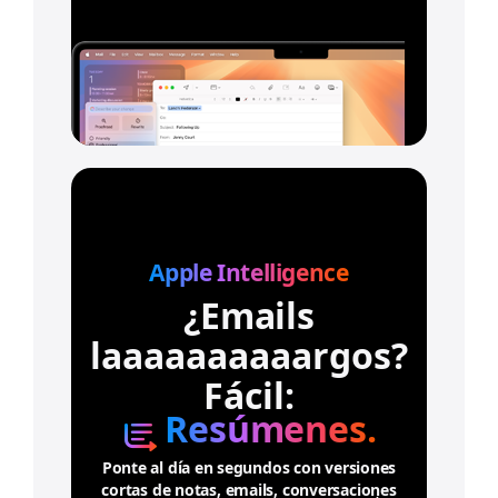
o
n
s
u
l
t
a
r
l
o
s
a
Apple Intelligence
v
¿Emails
i
s
laaaaaaaaaargos?
o
s
Fácil:
l
Resúmenes.
e
g
a
Ponte al día en segundos con versiones
l
cortas de notas, emails, conversaciones