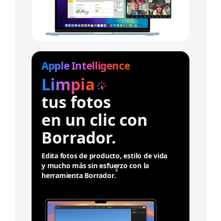
Apple Intelligence
Limpia
tus fotos
en un clic con
Borrador.
Edita fotos de producto, estilo de vida
y mucho más sin esfuerzo con la
◊
herramienta Borrador.
C
o
n
s
u