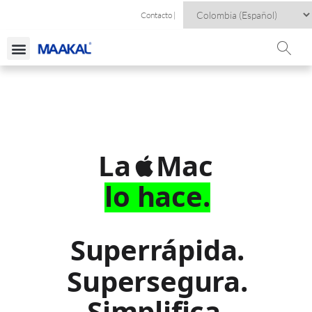
Contacto |
La
Mac
lo hace.
Superrápida.
Supersegura.
Simplifica