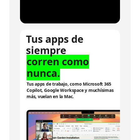
l
e
s
.
Tus apps de
siempre
corren como
nunca.
Tus apps de trabajo, como Microsoft 365
Copilot, Google Workspace y muchísimas
◊
más, vuelan en la Mac.
C
o
n
s
u
l
t