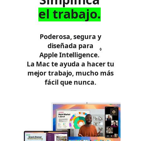
el trabajo.
Poderosa, segura y
diseñada para
◊
Apple Intelligence.
C
La Mac te ayuda a hacer tu
o
mejor trabajo, mucho más
n
fácil que nunca.
s
u
l
t
a
r
l