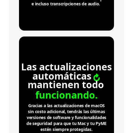
◊
e
e incluso transcripciones de audio.
C
s
o
.
n
s
u
l
t
a
r
l
Las actualizaciones
o
s
automáticas
a
mantienen todo
v
i
funcionando.
s
o
s
Gracias a las actualizaciones de macOS
l
sin costo adicional, tendrás las últimas
e
versiones de software y funcionalidades
g
de seguridad para que tu Mac y tu PyME
a
estén siempre protegidas.