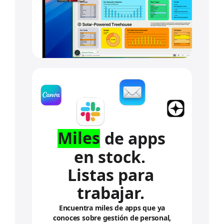
a
r
l
o
s
a
v
i
s
o
s
l
e
g
Miles
de apps
a
l
en stock.
e
Listas para
s
.
trabajar.
Encuentra miles de apps que ya
conoces sobre gestión de personal,